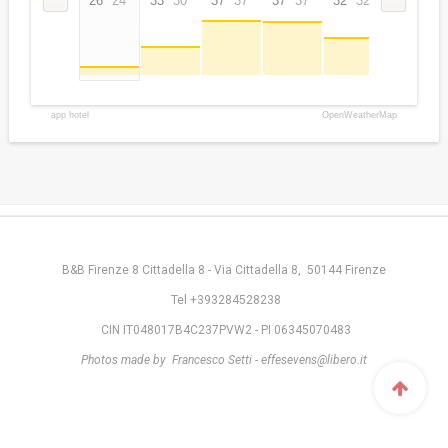
26°
24°
33°
30°
37°
37°
37°
37°
32°
32°
27°
27°
app hotel
OpenWeatherMap
B&B Firenze 8 Cittadella 8 - Via Cittadella 8, 50144 Firenze
Tel +393284528238
CIN IT048017B4C237PVW2 - PI 06345070483
Photos made by Francesco Setti - effesevens@libero.it