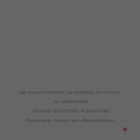
B&B Firenze 8 Cittadella 8 - Via Cittadella 8, 50144 Firenze
Tel +393284528238
CIN IT048017B4C237PVW2 - PI 06345070483
Photos made by Francesco Setti - effesevens@libero.it