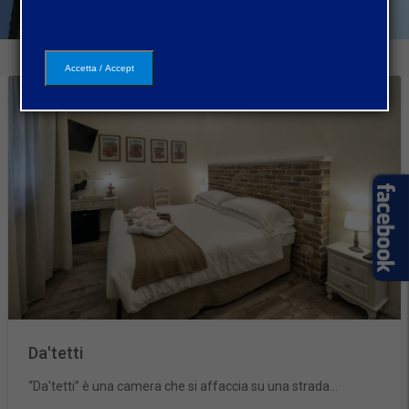
Accetta / Accept
Da'tetti
“Da'tetti” è una camera che si affaccia su una strada...